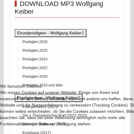
DOWNLOAD MP3 Wolfgang
Keiber
Einzelpredigten - Wolfgang Keiber
Predigten 2026
Predigten 2025
Predigten 2024
Predigten 2022
Predigten 2020
Predigten 2019 und älter
Wir benutzen Cookies
Wir nutzen Cookies auf unserer Website. Einige von ihnen sind
Predigtreihen - Wolfgang Keiber
essenziell für den Betrieb der Seite, während andere uns helfen, diese
Website und die Nutzererfahrung zu verbessern (Tracking Cookies). S
Evangelisation (2025)
können selbst entscheiden, ob Sie die Cookies zulassen möchten. Bitt
Der 1.Thessalonicher Brief (2022-2025)
beachten Sie, dass bei einer Ablehnung womöglich nicht mehr alle
Funktionalitäten der Seite zur Verfügung stehen.
Geistiger Wettkampf (2021)
Erziehung (2017)