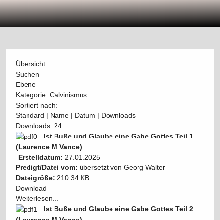
Mobile Menu Toggle
Übersicht
Suchen
Ebene
Kategorie: Calvinismus
Sortiert nach:
Standard
|
Name
|
Datum
|
Downloads
Downloads: 24
Ist Buße und Glaube eine Gabe Gottes Teil 1
(Laurence M Vance)
Erstelldatum:
27.01.2025
Predigt/Datei vom:
übersetzt von Georg Walter
Dateigröße:
210.34 KB
Download
Weiterlesen...
Ist Buße und Glaube eine Gabe Gottes Teil 2
(Laurence M Vance)