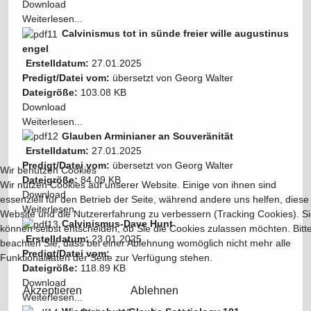
Download
Weiterlesen...
Calvinismus tot in sünde freier wille augustinus
engel
Erstelldatum:
27.01.2025
Predigt/Datei vom:
übersetzt von Georg Walter
Dateigröße:
103.08 KB
Download
Weiterlesen...
Glauben Arminianer an Souveränität
Erstelldatum:
27.01.2025
Predigt/Datei vom:
übersetzt von Georg Walter
Wir benutzen Cookies
Dateigröße:
84.09 KB
Wir nutzen Cookies auf unserer Website. Einige von ihnen sind
Download
essenziell für den Betrieb der Seite, während andere uns helfen, diese
Weiterlesen...
Website und die Nutzererfahrung zu verbessern (Tracking Cookies). S
Calvinismus-Dave Hunt
können selbst entscheiden, ob Sie die Cookies zulassen möchten. Bitt
Erstelldatum:
23.01.2025
beachten Sie, dass bei einer Ablehnung womöglich nicht mehr alle
Predigt/Datei vom:
Funktionalitäten der Seite zur Verfügung stehen.
Dateigröße:
118.89 KB
Download
Akzeptieren
Ablehnen
Weiterlesen...