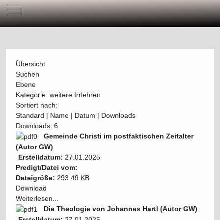
Mobile Menu Toggle
Übersicht
Suchen
Ebene
Kategorie: weitere Irrlehren
Sortiert nach:
Standard
|
Name
|
Datum
|
Downloads
Downloads: 6
Gemeinde Christi im postfaktischen Zeitalter
(Autor GW)
Erstelldatum:
27.01.2025
Predigt/Datei vom:
Dateigröße:
293.49 KB
Download
Weiterlesen...
Die Theologie von Johannes Hartl (Autor GW)
Erstelldatum:
27.01.2025