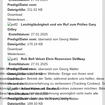
Predigt/Datei vom:
Dateigröße:
211.52 KB
Download
Weiterlesen...
Leichtgläubigkeit und ein Ruf zum Prüfen Gary
Gilley
Erstelldatum:
27.01.2025
Predigt/Datei vom:
übersetzt von Georg Walter
Dateigröße:
170.24 KB
Download
Weiterlesen...
Rob Bell Velvet Elvis Rezension DeWaay
Erstelldatum:
27.01.2025
Wir benutzen Cookies
Predigt/Datei vom:
übersetzt von Georg Walter
Wir nutzen Cookies auf unserer Website. Einige von ihnen sind
Dateigröße:
180.69 KB
essenziell für den Betrieb der Seite, während andere uns helfen, diese
Download
Website und die Nutzererfahrung zu verbessern (Tracking Cookies). S
Weiterlesen...
können selbst entscheiden, ob Sie die Cookies zulassen möchten. Bitt
Adam Harwood deutsch
beachten Sie, dass bei einer Ablehnung womöglich nicht mehr alle
Erstelldatum:
27.01.2025
Funktionalitäten der Seite zur Verfügung stehen.
Predigt/Datei vom:
übersetzt von Georg Walter
Dateigröße:
189.33 KB