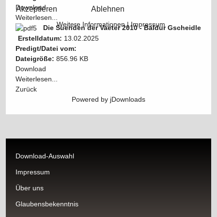
Download
Akzeptieren
Ablehnen
Weiterlesen...
Weitere Informationen
|
Impressum
Die Suenden der Vaeter 2010 - Baldur Gscheidle
Erstelldatum:
13.02.2025
Predigt/Datei vom:
Dateigröße:
856.96 KB
Download
Weiterlesen...
Zurück
Powered by jDownloads
Download-Auswahl
Impressum
Über uns
Glaubensbekenntnis