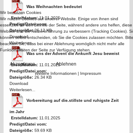
Was Weihnachten bedeutet
Wir benutzen Cookies
Erstelldatum:
11.01.2025
Wir nutzen Cookies auf unserer Website. Einige von ihnen sind
Predigt/Datei vom:
essenziell für den Betrieb der Seite, während andere uns helfen, diese
Dateigröße:
26.12 KB
Website und die Nutzererfahrung zu verbessern (Tracking Cookies). S
Download
können selbst entscheiden, ob Sie die Cookies zulassen möchten. Bitt
Weiterlesen...
beachten Sie, dass bei einer Ablehnung womöglich nicht mehr alle
Funktionalitäten der Seite zur Verfügung stehen.
Was uns der Advent die Ankunft Jesu beweist
Akzeptieren
Ablehnen
Erstelldatum:
11.01.2025
Predigt/Datei vom:
Weitere Informationen
|
Impressum
Dateigröße:
26.34 KB
Download
Weiterlesen...
Vorbereitung auf die.stillste und ruhigste Zeit
im Jahr
Erstelldatum:
11.01.2025
Predigt/Datei vom:
Dateigröße:
59.69 KB