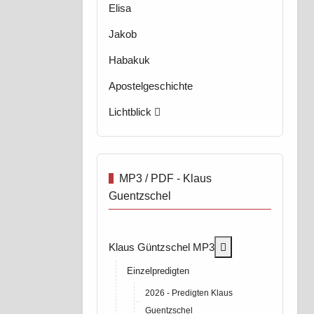
Elisa
Jakob
Habakuk
Apostelgeschichte
Lichtblick
MP3 / PDF - Klaus
Guentzschel
More about: Klaus
Klaus Güntzschel MP3
Einzelpredigten
2026 - Predigten Klaus
Guentzschel