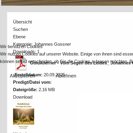
Übersicht
Suchen
Ebene
Kategorie: Johannes Gossner
Wir benutzen Cookies
Downloads: 1
Wir nutzen Cookies auf unserer Website. Einige von ihnen sind essen
können selbst entscheiden, ob Sie die Cookies zulassen möchten. Bit
Goldkoerner - Vom Segen des Leides_ Johannes
Erstelldatum:
20.09.2025
Akzeptieren
Ablehnen
Predigt/Datei vom:
Dateigröße:
2.16 MB
Download